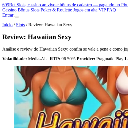
699Bet
Slots, cassino ao vivo e bônus de cadastro — pagando no Pix
Cassino
Bônus
Slots
Poker & Roulette
Jogos em alta
VIP
FAQ
Entrar
Início
/
Slots
/
Review: Hawaiian Sexy
Review: Hawaiian Sexy
Análise e review do Hawaiian Sexy: confira se vale a pena e como j
Volatilidade:
Média-Alta
RTP:
96.50%
Provider:
Pragmatic Play
L