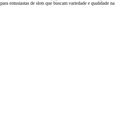
 para entusiastas de slots que buscam variedade e qualidade na