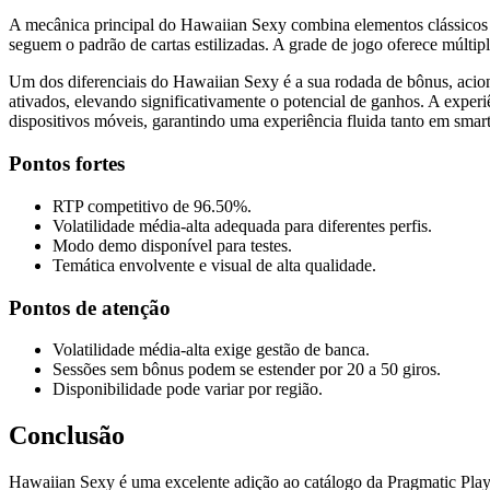
A mecânica principal do Hawaiian Sexy combina elementos clássicos c
seguem o padrão de cartas estilizadas. A grade de jogo oferece múltip
Um dos diferenciais do Hawaiian Sexy é a sua rodada de bônus, acion
ativados, elevando significativamente o potencial de ganhos. A experi
dispositivos móveis, garantindo uma experiência fluida tanto em smar
Pontos fortes
RTP competitivo de 96.50%.
Volatilidade média-alta adequada para diferentes perfis.
Modo demo disponível para testes.
Temática envolvente e visual de alta qualidade.
Pontos de atenção
Volatilidade média-alta exige gestão de banca.
Sessões sem bônus podem se estender por 20 a 50 giros.
Disponibilidade pode variar por região.
Conclusão
Hawaiian Sexy é uma excelente adição ao catálogo da Pragmatic Play