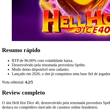
Resumo rápido
RTP de 96.00% com volatilidade baixa.
Desenvolvido pela renomada provedora Spribe.
Modo demo disponível sem cadastro.
Lançado em 2026, o slot já conquistou uma base fiel de jogador
Nota editorial:
4.2/5
Review completo
O slot Hell Hot Dice 40, desenvolvido pela renomada provedora Sprib
destaca no competitivo mercado de cassinos online brasileiros.