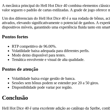
A mecânica principal do Hell Hot Dice 40 combina elementos clássico
valor seguem o padrão de cartas estilizadas. A grade de jogo oferece 
Um dos diferenciais do Hell Hot Dice 40 é a sua rodada de bônus, ac
ativados, elevando significativamente o potencial de ganhos. A experi
dispositivos móveis, garantindo uma experiência fluida tanto em smar
Pontos fortes
RTP competitivo de 96.00%.
Volatilidade baixa adequada para diferentes perfis.
Modo demo disponível para testes.
Temática envolvente e visual de alta qualidade.
Pontos de atenção
Volatilidade baixa exige gestão de banca.
Sessões sem bônus podem se estender por 20 a 50 giros.
Disponibilidade pode variar por região.
Conclusão
Hell Hot Dice 40 é uma excelente adição ao catálogo da Spribe, com