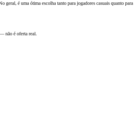
. No geral, é uma ótima escolha tanto para jogadores casuais quanto para
 não é oferta real.