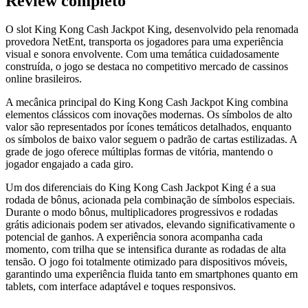
Review completo
O slot King Kong Cash Jackpot King, desenvolvido pela renomada
provedora NetEnt, transporta os jogadores para uma experiência
visual e sonora envolvente. Com uma temática cuidadosamente
construída, o jogo se destaca no competitivo mercado de cassinos
online brasileiros.
A mecânica principal do King Kong Cash Jackpot King combina
elementos clássicos com inovações modernas. Os símbolos de alto
valor são representados por ícones temáticos detalhados, enquanto
os símbolos de baixo valor seguem o padrão de cartas estilizadas. A
grade de jogo oferece múltiplas formas de vitória, mantendo o
jogador engajado a cada giro.
Um dos diferenciais do King Kong Cash Jackpot King é a sua
rodada de bônus, acionada pela combinação de símbolos especiais.
Durante o modo bônus, multiplicadores progressivos e rodadas
grátis adicionais podem ser ativados, elevando significativamente o
potencial de ganhos. A experiência sonora acompanha cada
momento, com trilha que se intensifica durante as rodadas de alta
tensão. O jogo foi totalmente otimizado para dispositivos móveis,
garantindo uma experiência fluida tanto em smartphones quanto em
tablets, com interface adaptável e toques responsivos.